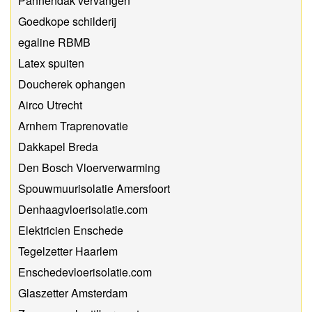
Pannendak vervangen
Goedkope schilderij
egaline RBMB
Latex spuiten
Doucherek ophangen
Airco Utrecht
Arnhem Traprenovatie
Dakkapel Breda
Den Bosch Vloerverwarming
Spouwmuurisolatie Amersfoort
Denhaagvloerisolatie.com
Elektricien Enschede
Tegelzetter Haarlem
Enschedevloerisolatie.com
Glaszetter Amsterdam