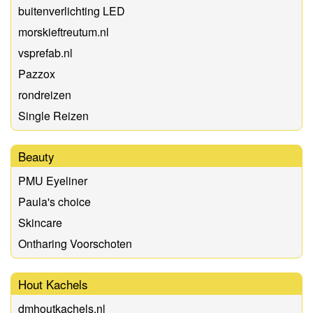
buitenverlichting LED
morskieftreutum.nl
vsprefab.nl
Pazzox
rondreizen
Single Reizen
Beauty
PMU Eyeliner
Paula's choice
Skincare
Ontharing Voorschoten
Hout Kachels
dmhoutkachels.nl