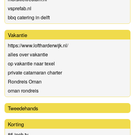
vsprefab.nl
bbq catering in delft
Vakantie
https://www.loftharderwijk.nl/
alles over vakantie
op vakantie naar texel
private catamaran charter
Rondreis Oman
oman rondreis
Tweedehands
Korting
85 inch tv