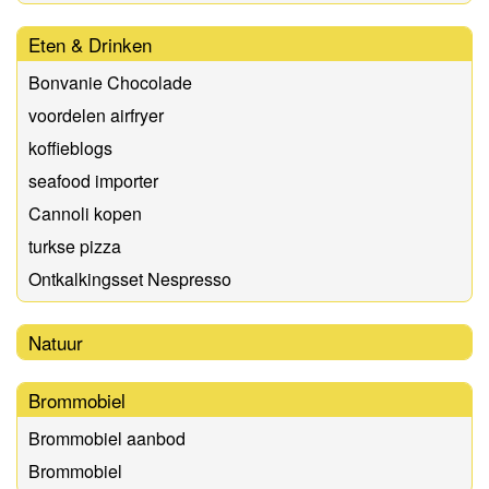
Eten & Drinken
Bonvanie Chocolade
voordelen airfryer
koffieblogs
seafood importer
Cannoli kopen
turkse pizza
Ontkalkingsset Nespresso
Natuur
Brommobiel
Brommobiel aanbod
Brommobiel