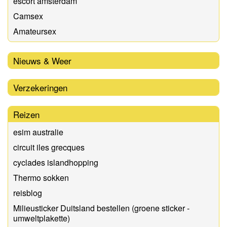
escort amsterdam
Camsex
Amateursex
Nieuws & Weer
Verzekeringen
Reizen
esim australie
circuit iles grecques
cyclades islandhopping
Thermo sokken
reisblog
Milieusticker Duitsland bestellen (groene sticker -
umweltplakette)