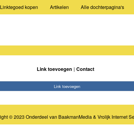
Linktegoed kopen
Artikelen
Alle dochterpagina's
Link toevoegen
Contact
Link toevoegen
ight © 2023 Onderdeel van
BaakmanMedia
&
Vrolijk Internet S